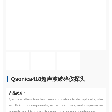
Qsonica418超声波破碎仪探头
产品简介：
Qsonica offers touch-screen sonicators to disrupt cells, she
ar DNA, mix compounds, extract samples, and disperse na
noparticles. Qsonica ultrasonic processors, continuous flow