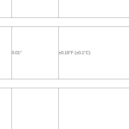
0.01°
±0.18°F (±0.1°C)