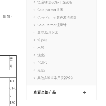
恒温/加热设备/干燥设备
Cole-parmer摇床
池（随附）
Cole-Parmer超声波清洗器
Cole-Parmer流量计
真空泵/注射泵
培养箱
水浴
浊度计
货
PCR仪
号
光度计
其他实验室常用仪器设备
180
01-0
查看全部产品
8
180