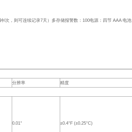
分钟/次，则可连续记录7天）
多存储报警数：100
电源：四节 AAA 电
分辨率
精度
)
0.01°
±0.4°F (±0.25°C)