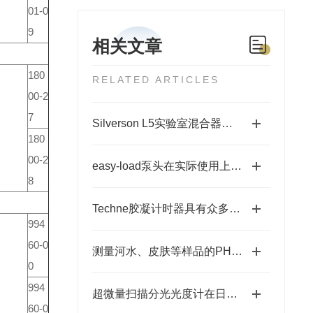
01-0
9
相关文章
180
RELATED ARTICLES
00-2
7
Silverson L5实验室混合器是如何运行的？
180
00-2
easy-load泵头在实际使用上具有哪些特点？
8
Techne胶凝计时器具有众多特点，你知道多少？
994
60-0
测量河水、皮肤等样品的PH时电极的选择
0
994
超微量扫描分光光度计在日常使用中的注意事项
60-0