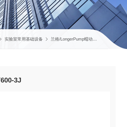
实验室常用基础设备
兰格/LongerPump蠕动泵
WT600-3J
00-3J