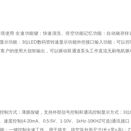
环境使用
全速功能键：快速清洗、排空功能
记忆功能：自动储存转
显示功能：3位LED数码管转速显示功能
外控接口输入功能：可以控
便客户的使用
大扭矩输出，可以驱动双通道泵头工作
直流无刷电机驱
控制方式：薄膜按键，支持外部信号控制和通讯控制
显示方式：3位
(4-20mA、0.5-5V、1-10V、1kHz-10KHZ可选)
通讯接口：
功能：一键控制全速工作，用于填充、排空等
外形尺寸(长×宽×高)：273