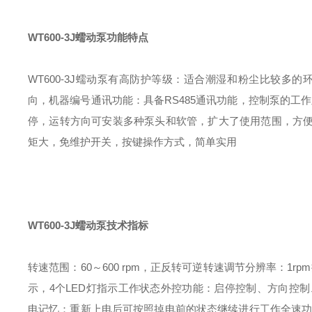
WT600-3J蠕动泵功能特点
WT600-3J蠕动泵有高防护等级：适合潮湿和粉尘比较多的
向，机器编号
通讯功能：具备RS485通讯功能，控制泵的工作
停，运转方向
可安装多种泵头和软管，扩大了使用范围，方
矩大，免维护
开关，按键操作方式，简单实用
WT600-3J蠕动泵技术指标
转速范围：60～600 rpm，正反转可逆
转速调节分辨率：1rpm
示，4个LED灯指示工作状态
外控功能：启停控制、方向控制、速度控制
电记忆：重新上电后可按照掉电前的状态继续进行工作
全速