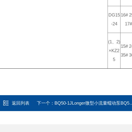
DG15
16# 2
-24
17#
(1、2)
15# 2
×KZ2
35# 3
5
返回列表
下一个：
BQ50-1JLonger微型小流量蠕动泵BQ50-1J