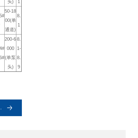
头)
1
50-18
5#
8.
00(单
1
通道)
200-6
8.
4#
000
1-
6#
(单泵
8.
头)
9