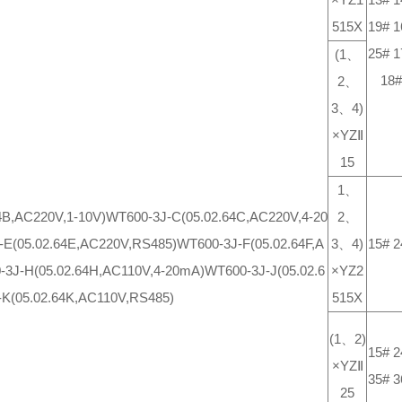
515X
19# 1
25# 1
(1、
18#
2、
3、4)
×YZⅡ
15
1、
4B,AC220V,1-10V)
WT600-3J-C(05.02.64C,AC220V,4-20
2、
-E(05.02.64E,AC220V,RS485)
WT600-3J-F(05.02.64F,A
3、4)
15# 2
-3J-H(05.02.64H,AC110V,4-20mA)
WT600-3J-J(05.02.6
×YZ2
K(05.02.64K,AC110V,RS485)
515X
(1、2)
15# 2
×YZⅡ
35# 3
25