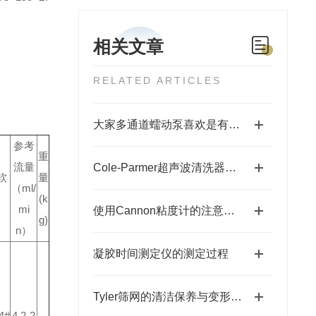
相关文章
RELATED ARTICLES
大家多通道蠕动泵喜欢是有原因的
参考
重
流量
Cole-Parmer超声波清洗器如何完成清洗工作
软
量
（ml/
(k
mi
使用Cannon粘度计的注意事项
g)
n）
凝胶时间测定仪的测定过程
Tyler筛网的清洁保养与变形修复技巧
4#
4.2-2