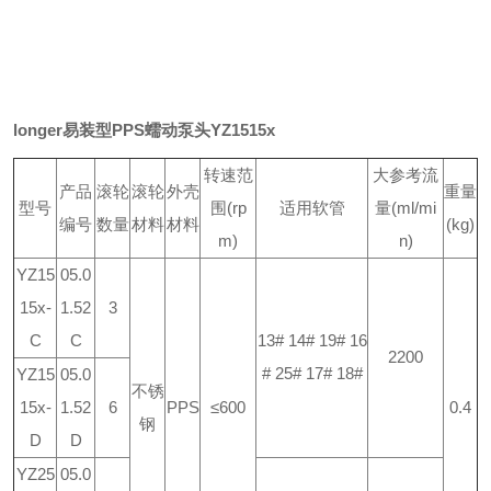
longer易装型PPS蠕动泵头YZ1515x
转速范
大参考流
产品
滚轮
滚轮
外壳
重量
型号
围(rp
适用软管
量(ml/mi
编号
数量
材料
材料
(kg)
m)
n)
YZ15
05.0
15x-
1.52
3
C
C
13# 14# 19# 16
2200
# 25# 17# 18#
YZ15
05.0
不锈
15x-
1.52
6
PPS
≤600
0.4
钢
D
D
YZ25
05.0