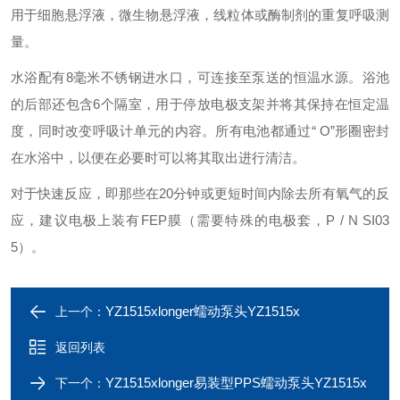
用于细胞悬浮液，微生物悬浮液，线粒体或酶制剂的重复呼吸测
量。
水浴配有8毫米不锈钢进水口，可连接至泵送的恒温水源。浴池
的后部还包含6个隔室，用于停放电极支架并将其保持在恒定温
度，同时改变呼吸计单元的内容。所有电池都通过“ O”形圈密封
在水浴中，以便在必要时可以将其取出进行清洁。
对于快速反应，即那些在20分钟或更短时间内除去所有氧气的反
应，建议电极上装有FEP膜（需要特殊的电极套，P / N SI03
5）。
YZ1515xlonger蠕动泵头YZ1515x
上一个：
返回列表
YZ1515xlonger易装型PPS蠕动泵头YZ1515x
下一个：