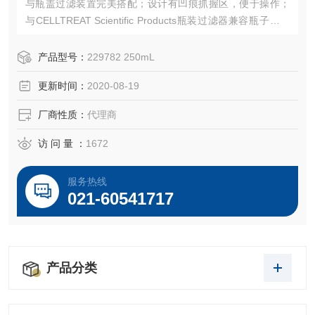
与瓶盖过滤装置完美搭配；设计有凹痕抓握区，便于操作；
与CELLTREAT Scientific Products瓶装过滤器兼容瓶子也可
用作溶液或储存容器；聚乙烯盖提供气密密封，将污染风险
降至低。
产品型号：
229782 250mL
更新时间：
2020-08-19
厂商性质：
代理商
访 问 量 ：
1672
服务热线
021-60541717
产品分类