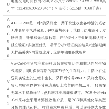
电池充电时间仅为3小时
> 小尺寸WxHxD：4.5x 2.75x 8英
U
寸（11.43x6.99x20.34cm）
> 轻巧：仅1.5磅（0.68千克）
S
A
Air-O-Cell®是一种*的采样盒，用于快速收集各种活的或者
O
无生命的空气过敏原，包括霉菌孢子，花粉，昆虫部分，皮
C
肤细胞，纤维和无机微粒等。
产品特性
>行业证明和认可
>
0
独立验证
>实验室优先，易于分析
>经证实的结果
>运输期间
5
无样品丢失
>内置载玻片，无需单独准备载玻片
0
Via-Cell®生物气溶胶采样盒旨在收集活性和非活性的生物
气溶胶，同时保持存活的霉菌孢子的生存能力，并防止在运
送到实验室的过程中生长。
采样后培养
Via-Cell采样盒是收
VI
集活的微生物并将其在琼脂板上培养的理想工具。 只需在
A
无菌水中稀释样品，然后转移至培养板即可。
PCR 分析
Via
0
-Cell采样盒采用水溶性收集介质，是PCR和其他化学类型
1
分析的理想选择。 样品在水中稀释后，可以转移到大多数