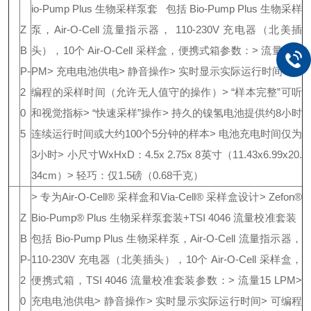
io-Pump Plus 生物采样泵套
包括 Bio-Pump Plus 生物采样
Z
泵，Air-O-Cell 流量指示器， 110-230V 充电器（北美插
B
头），10个 Air-O-Cell 采样盒，便携式箱
参数：
> 流量15 L
P-
PM
> 充电电池供电
> 静音操作
> 实时显示实际运行时间
> 可
2
编程的采样时间（允许无人值守的操作）
> “样本完整”可听
0
和视觉指标
> “快速采样”操作
> 持久的镍氢电池提供约8小时
5
连续运行时间或大约100个5分钟的样本
> 电池充电时间仅为
3小时
> 小尺寸WxHxD：4.5x 2.75x 8英寸（11.43x6.99x20.
34cm）
> 轻巧：仅1.5磅（0.68千克）
> 专为Air-O-Cell® 采样盒和Via-Cell® 采样盒设计
> Zefon®
Z
Bio-Pump® Plus 生物采样泵套装+TSI 4046 流量校准套装
B
包括 Bio-Pump Plus 生物采样泵，Air-O-Cell 流量指示器，
P-
110-230V 充电器（北美插头），10个 Air-O-Cell 采样盒，
2
便携式箱，TSI 4046 流量校准套装
参数：
> 流量15 LPM
>
0
充电电池供电
> 静音操作
> 实时显示实际运行时间
> 可编程