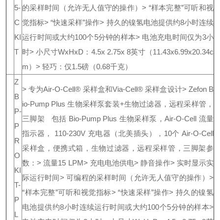
5-
的采样时间（允许无人值守的操作）
> “样本完整”可听和视
C
觉指标
> “快速采样”操作
> 持久的镍氢电池提供约8小时连续
KI
运行时间或大约100个5分钟的样本
> 电池充电时间仅为3小
T
时
> 小尺寸WxHxD：4.5x 2.75x 8英寸（11.43x6.99x20.34c
m）
> 轻巧：仅1.5磅（0.68千克）
Z
> 专为Air-O-Cell® 采样盒和Via-Cell® 采样盒设计
> Zefon B
B
io-Pump Plus 生物采样泵套装+生物过滤器，远程采样管，
P-
三脚架
包括 Bio-Pump Plus 生物采样泵，Air-O-Cell 流量
P
指示器， 110-230V 充电器（北美插头），10个 Air-O-Cell
R
采样盒，便携式箱，生物过滤器，远程采样管，三脚架
参
O
数：
> 流量15 LPM
> 充电电池供电
> 静音操作
> 实时显示实
KI
际运行时间
> 可编程的采样时间（允许无人值守的操作）
>
T-
“样本完整”可听和视觉指标
> “快速采样”操作
> 持久的镍氢
P
电池提供约8小时连续运行时间或大约100个5分钟的样本
>
L