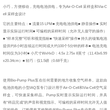
小巧，方便移动，充电电池供电，专为Air-O-Cell 采样盒和Via-C
ell 采样盒设计
它的主要特点：
■ 流量15 LPM
■ 充电电池供电
■ 静音操作
■ 实时
显示实际运行时间
■ 可编程的采样时间（允许无人值守的操作）
■ “样本完整”可听和视觉指标
■ “快速采样”操作
■ 持久的镍氢电池
提供约8小时连续运行时
间或大约100个5分钟的样本
■ 电池充电
时间仅为3小时
■ 小尺寸WxHxD：4.5x 2.75x 8英寸（11.43x6.99
x20.34cm）
■ 轻巧：仅1.5磅（0.68千克）
使用Bio-Pump Plus泵在任何需要的地方收集空气样本。这款由
电池供电的小型IAQ泵专门设计用于Air-O-Cell和Via-Cell空气采
样盒，可快速采集样品。Pump实时显示实际运行时间，并具
有“样品完成”的声音和视觉指示。可编程的采样时间允许无人值
守的操作。订购带有其他附件的Bio-Pump Plus专业套件，以进