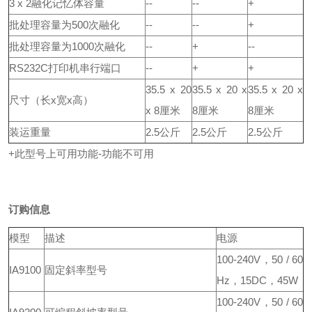
3 x 2融化记忆体容量
--
--
+
批处理容量为500次融化
--
--
+
批处理容量为1000次融化
--
+
--
RS232C打印机串行端口
--
+
+
35.5 x 20
35.5 x 20 x
35.5 x 20 x
尺寸（长x宽x高）
x 8厘米
8厘米
8厘米
装运重量
2.5公斤
2.5公斤
2.5公斤
+此型号上可用功能
-功能不可用
订购信息
模型
描述
电源
100-240V，50 / 60
IA9100
固定斜率型号
Hz，15DC，45W
100-240V，50 / 60