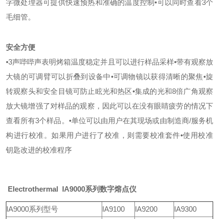
字微处理器可提供快速预热和准确的温度控制
•可以同时查看3个
毛细管。
安全方便
•3声哔哔声表明烤箱温度稳定并且可以进行样品采样
•带有观察放
大镜的可调臂可以折叠到设备中
•可调物镜以获得清晰的聚焦
•旋
转观察头和安全目镜可防止眩光和热区
•集成的光和8倍广角观察
放大镜增强了对样品的观察，因此可以在没有眼睛疲劳的情况下
查看所有3个样品。
•单位可以由用户在其现场或由制造商/服务机
构进行校准。如果用户进行了校准，则需要校准套件
•使用校准
钥匙改进的校准程序
Electrothermal IA9000系列数字熔点仪
IA9000系列型号
IA9100
IA9200
IA9300