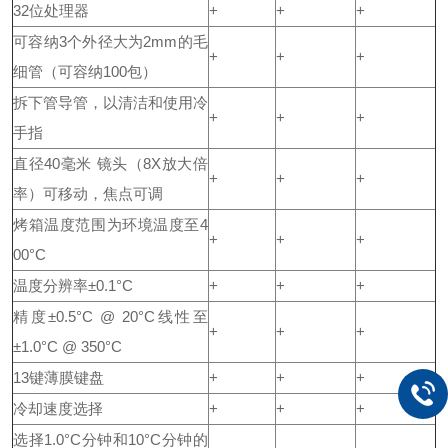
32位处理器
+
+
+
可容纳3个外径大为2mm的毛
+
+
+
细管（可容纳100包）
拆下管导管，以清洁和使用冷
+
+
+
手指
直径40毫米 镜头（8X放大倍
+
+
+
率）可移动，焦点可调
烤箱温度范围为环境温度至4
+
+
+
00°C
温度分辨率±0.1°C
+
+
+
精度±0.5°C @ 20°C线性至
+
+
+
±1.0°C @ 350°C
13键薄膜键盘
+
+
+
冷却速度选择
+
+
+
选择1.0°C分钟和10°C分钟的