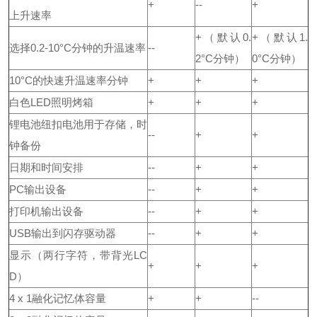
+
--
+
上升速率
+（默认0.
+（默认1.
选择0.2-10°C分钟的升温速率
--
2°C分钟）
0°C分钟）
10°C的快速升温速率分钟
+
+
+
白色LED照明烤箱
+
+
+
锂电池纽扣电池用于存储，时
--
+
+
钟备份
日期和时间安排
--
+
+
PC输出设备
--
+
+
打印机输出设备
--
+
+
USB输出到闪存驱动器
--
+
+
显示（两行字符，带背光LC
+
+
+
D）
4 x 1融化记忆体容量
+
+
--