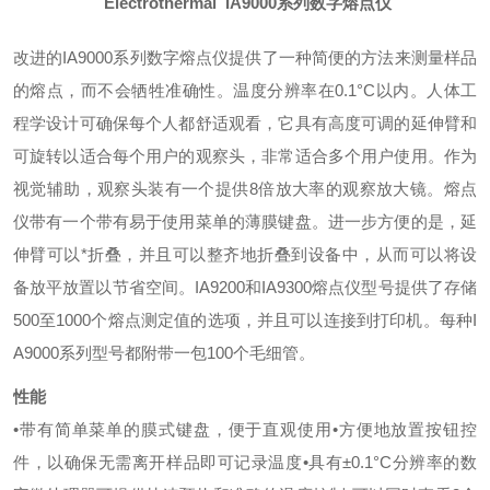
Electrothermal IA9000系列数字熔点仪
改进的IA9000系列数字熔点仪提供了一种简便的方法来测量样品
的熔点，而不会牺牲准确性。温度分辨率在0.1°C以内。人体工
程学设计可确保每个人都舒适观看，它具有高度可调的延伸臂和
可旋转以适合每个用户的观察头，非常适合多个用户使用。作为
视觉辅助，观察头装有一个提供8倍放大率的观察放大镜。熔点
仪带有一个带有易于使用菜单的薄膜键盘。
进一步方便的是，延
伸臂可以*折叠，并且可以整齐地折叠到设备中，从而可以将设
备放平放置以节省空间。IA9200和IA9300熔点仪型号提供了存储
500至1000个熔点测定值的选项，并且可以连接到打印机。
每种I
A9000系列型号都附带一包100个毛细管。
性能
•带有简单菜单的膜式键盘，便于直观使用
•方便地放置按钮控
件，以确保无需离开样品即可记录温度
•具有±0.1°C分辨率的数