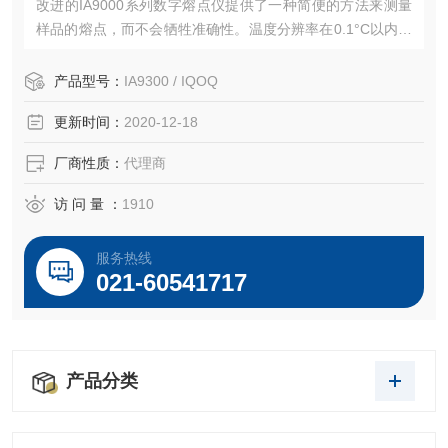
改进的IA9000系列数字熔点仪提供了一种简便的方法来测量
样品的熔点，而不会牺牲准确性。温度分辨率在0.1°C以内。
人体工程学设计可确保每个人都舒适观看，它具有高度可调
的延伸臂和可旋转以适合每个用户的观察头，非常适合多个
产品型号：
IA9300 / IQOQ
用户使用
更新时间：
2020-12-18
厂商性质：
代理商
访 问 量 ：
1910
服务热线
021-60541717
产品分类