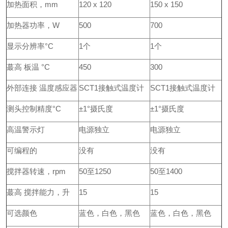
加热面积，mm
120 x 120
150 x 150
加热器功率，W
500
700
显示分辨率°C
1个
1个
蕞高
板温 °C
450
300
外部连接 温度感应器
SCT1接触式温度计
SCT1接触式温度计
测头控制精度°C
±1°摄氏度
±1°摄氏度
高温警示灯
电源独立
电源独立
可编程的
没有
没有
搅拌器转速，rpm
50至1250
50至1400
蕞高
搅拌能力，升
15
15
可选颜色
蓝色，白色，黑色
蓝色，白色，黑色