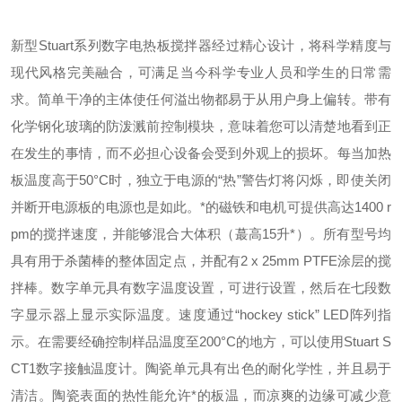
新型Stuart系列数字电热板搅拌器经过精心设计，将科学精度与
现代风格完美融合，可满足当今科学专业人员和学生的日常需
求。简单干净的主体使任何溢出物都易于从用户身上偏转。带有
化学钢化玻璃的防泼溅前控制模块，意味着您可以清楚地看到正
在发生的事情，而不必担心设备会受到外观上的损坏。
每当加热
板温度高于50°C时，独立于电源的“热”警告灯将闪烁，即使关闭
并断开电源板的电源也是如此。
*的磁铁和电机可提供高达1400 r
pm的搅拌速度，并能够混合大体积（蕞高15升*）。
所有型号均
具有用于杀菌棒的整体固定点，并配有2 x 25mm PTFE涂层的搅
拌棒。
数字单元具有数字温度设置，可进行设置，然后在七段数
字显示器上显示实际温度。速度通过“
hockey stick
” LED阵列指
示。在需要经确控制样品温度至200°C的地方，可以使用Stuart S
CT1数字接触温度计。
陶瓷单元具有出色的耐化学性，并且易于
清洁。陶瓷表面的热性能允许*的板温，而凉爽的边缘可减少意