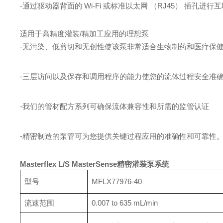
-通过驱动器背面的 Wi-Fi 或标准以太网 （RJ45） 插孔进行
适用于高精度灌装/精加工应用的理想泵
-无污染、低剪切和无创性使该泵非常适合生物制药和医疗保
-三层访问以及保存和调用程序的能力使您的流体过程安全准
-我们的管材配方系列可确保流体兼容性和所需的监管认证
-精密制造的泵管可为您提供关键过程应用的准确性和可靠性
Masterflex L/S MasterSense精密灌装泵系统
型号
MFLX77976-40
流速范围
0.007 to 635 mL/min