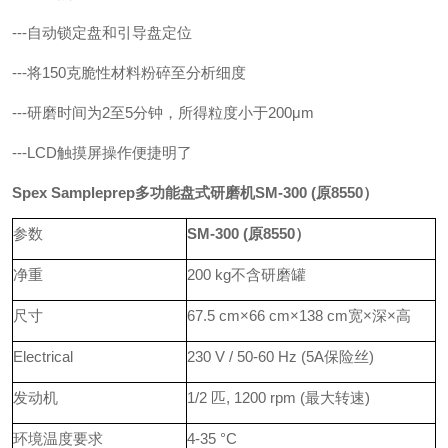
---自动锁定盘和引导盘定位
---将150克脆性材料粉碎至分析细度
---研磨时间为2至5分钟，所得粒度小于200μm
---LCD触摸屏操作便捷明了
Spex Sampleprep多功能盘式研磨机
SM-300 (原8550）
参数
SM-300 (原8550）
净重
200 kg不含研磨罐
尺寸
67.5 cm×66 cm×138 cm宽×深×高
Electrical
230 V / 50-60 Hz (5A保险丝)
发动机
1/2 匹, 1200 rpm (最大转速)
环境温度要求
4-35 °C