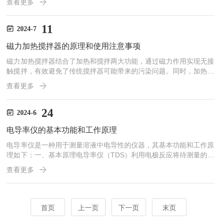
查看更多
显得尤为重要。本文将探讨硅胶泵管在特殊流体输送中的应用及其价
值。硅胶泵管的特性Masterflex硅胶泵管以其优异的耐化学腐蚀性、
耐高温性、低摩擦阻力和良好的柔韧性而著称。这些特性使得硅胶泵
11
2024-7
管能够适应各种复杂和恶劣的工作环境，特别是在输送腐蚀性、高温
磁力加热搅拌器的原理和使用注意事项
或高粘度的特殊流体时，表现出色。硅胶材料...
磁力加热搅拌器结合了加热和搅拌两大功能，通过磁力作用实现无接
触搅拌，有效避免了传统搅拌器可能带来的污染问题。同时，加热功
能能够快速、均匀地传递热量，使得实验过程更加高效。这种科技与
查看更多
传统的融合，使得磁力加热搅拌器在实验室中发挥了巨大作用。磁力
加热搅拌器的工作原理主要基于电磁效应和电磁的热效应。通过控制
电流大小，可以调节搅拌的速度和加热的温度。具体来说：●搅拌功
24
2024-6
能：磁力搅拌器通过位于工作盘下面的永久磁铁驱动磁力搅拌子进行
电导率仪的基本功能和工作原理
旋转，从而带动容器内的溶液或样品进行搅拌。搅拌速度可以通过
调...
电导率仪是一种用于测量溶液中电导性的仪器，其基本功能和工作原
理如下：一、基本原理电导率仪（TDS）利用电极反应将待测量的物
质转化为导电的离子或原子。通过检测离子的浓度和电流大小来反映
查看更多
该物质的导电性能。测量时，通常将两块平行的极板放入被测溶液
中，并在极板两端加上一定的电势（如正弦波电压），然后测量极板
间流过的电流。二、组成部分电极：用于与被测溶液接触，产生电化
学反应。电解池：容纳待测溶液，为电极反应提供场所。显示仪表：
首页
上一页
下一页
末页
显示测量结果，如电导率值、温度等。电源：为整个系统提供电力