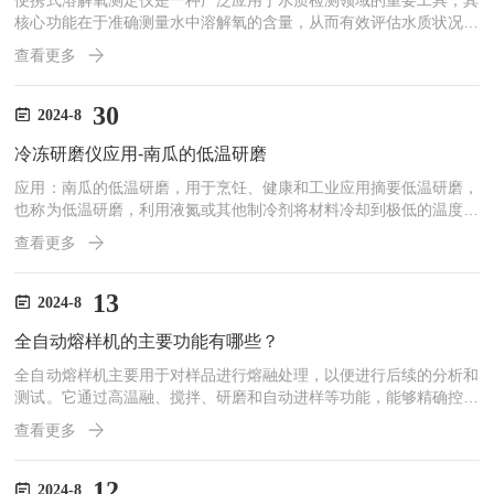
便携式溶解氧测定仪是一种广泛应用于水质检测领域的重要工具，其
核心功能在于准确测量水中溶解氧的含量，从而有效评估水质状况。
便携式溶解氧测定仪的工作原理融合了化学分析、光学检测以及电子
查看更多
技术等多个领域的知识。在检测过程中，仪器通常基于溶解氧与特定
试剂之间的化学反应，并结合光电比色或荧光法等技术来实现精确测
量。具体来说，溶解氧与还原剂反应后会产生一种或多种具有特定颜
30
2024-8
色的化合物，其颜色深浅与溶解氧的含量成正比。便携式溶解氧测定
冷冻研磨仪应用-南瓜的低温研磨
仪利用光电比色计或荧光传感器捕捉并量化这一颜色变化或荧光信
号...
应用：南瓜的低温研磨，用于烹饪、健康和工业应用摘要低温研磨，
也称为低温研磨，利用液氮或其他制冷剂将材料冷却到极低的温度。
这个过程会使材料变脆，从而提高研磨效率并最大限度地减少热降解
查看更多
和污染。通过利用材料在低温下的物理特性，该技术可应用于科学研
究、工业过程和医学进步。通过利用Cryo-Blade™技术，食品加工商
和制造商可以生产出高质量的南瓜粉，为其在烹饪、健康和工业应用
13
2024-8
中的使用开辟了新的可能性。介绍南瓜（cucurbitapepo）是一种用
全自动熔样机的主要功能有哪些？
途广泛且营养丰富的来源，广...
全自动熔样机主要用于对样品进行熔融处理，以便进行后续的分析和
测试。它通过高温融、搅拌、研磨和自动进样等功能，能够精确控制
样品的处理过程，提高样品的均匀性和稳定性，从而确保分析测试结
查看更多
果的准确性和可靠性。全自动熔样机是一种高精度的实验设备，广泛
应用于各种科研、检测及工业生产领域。下面为大家介绍该仪器的主
要功能。1.加热和熔融能够将样品加热到设定的温度，并保持一段时
12
2024-8