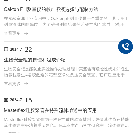
间，使样品充分熔融。这种功能特别适用于需要高温熔融才能分解或
Oakton PH测量仪的校准溶液选择与配制方法
混合的样品。加热方式包括燃气加热、电阻辐射加热和高频感应加...
在实验室和工业应用中，OaktonpH测量仪是一个重要的工具，用于
测量液体的酸碱度。为了确保测量结果的准确性和可靠性，对pH测
量仪的校准至关重要。校准过程需要使用标准pH校准溶液，这些溶
查看更多
液的选择和配制方法直接影响到仪器的校准效果。本文将详细介绍O
aktonpH测量仪的校准溶液选择与配制方法。一、校准溶液的选择1.
标准pH缓冲溶液的种类pH缓冲溶液是用于校准pH测量仪的重要材
22
2024-7
料，通常有不同的标准值，常见的标准值包括pH4.00、pH7.00和pH
生物安全柜的原理和组成介绍
10.00。选择合适的缓冲溶液对...
生物安全柜是能防止实验操作处理过程中某些含有危险性或未知性生
物微粒发生=溶胶散逸的箱型空净化负压安全装置。它广泛应用于微
生物学、生物医学、基因工程、生物制品等领域的科研、教学、临床
查看更多
检验和生产中，是实验室生物安全中一级防护屏障中最基本的安全防
护设备。生物安全柜的工作原理主要包括以下几个方面：1.负压状
态：通过向外抽吸柜内空气气，使柜内保持负压状态，避免危险生物
15
2024-7
微粒的外泄。2.空气过滤：外界空气经高效空过滤器(HEPA过滤器)
Masterflex硅胶泵管在特殊流体输送中的应用
过滤后进入安全柜内，防止样品被污染。柜内的空气也需经过...
Masterflex硅胶泵管作为一种高性能的软管材料，凭借其优势在特殊
流体输送中扮演着重要角色。在工业生产与科学研究中，流体输送是
一项至关重要的任务，尤其在处理特殊流体时，选择合适的输送管道