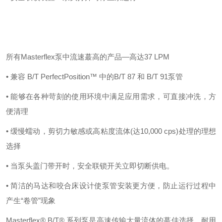
所有Masterflex泵中流速蕞高的产品—高达37 LPM
• 兼容 B/T PerfectPosition™ 中的B/T 87 和 B/T 91泵管
• 能够在各种苛刻的使用环境中满足应用需求，可直接冲洗，方
便清理
• 缓慢蠕动，剪切力敏感或高粘度流体(达10,000 cps)处理的理想
选择
• 当泵头盖门带开时，安全联锁开关立即切断供电。
• 简洁的马达和咬合床设计使泵管安装更方便，防止运行过程中
产生“卷管”现象
Masterflex® B/T® 系列泵是高速传输大量流体的蕞佳选择。耐用