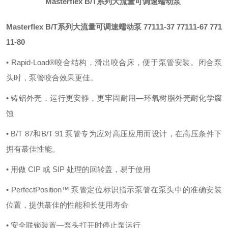
Masterflex B/T系列大流量可调速蠕动泵
Masterflex B/T系列大流量可调速蠕动泵
77111-37 77111-67 771
11-80
• Rapid-Load®咬合结构，滑出咬合床，便于泵管安装。闭合泵
头时，泵管咬合效果更佳。
• 铸铝外壳，运行更安静，更牢固耐用—环氧树脂外壳耐化学腐
蚀
• B/T 87和B/T 91 泵管专为应对高压应用而设计，在高压条件下
拥有蕞佳性能。
• 用做 CIP 或 SIP 处理的回转盖，易于使用
• PerfectPosition™ 泵管定位标识指示泵管在泵头中的准确安装
位置，提供蕞佳的性能和长使用寿命
• 安全联锁装置—泵头打开时停止泵运行