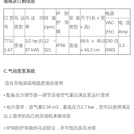
规格及订购信息
IP防
电源
订货
马达
马达 功
转速
安装
尺寸(长 x 宽
护等
VAC
电流
号
类型
率
(rpm)
类型
x 高)
级
(Hz)
Amp
7711
1/2 hp (0.
12 ~
68.6 x 40.0
230 (5
变速
IP56
直连
3.3
1-67
37 kW)
321
x 44.2 cm
0/60)
C.气动泵泵系统
适合无电源或电隐患场合使用
• 配备压力调节器—调节压缩空气量以满足泵运行需求
• 动力需求：进气量0.34 m3，蕞低压力2.7 bar，您可以使用满足
以上需求的自己的压缩机来驱动泵
• IP56防护等级的马达防尘，并可抵抗高压水喷