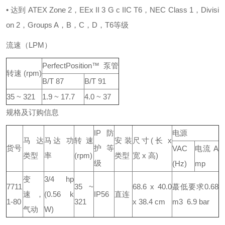
• 达到 ATEX Zone 2，EEx II 3 G c IIC T6，NEC Class 1，Divisi
on 2，Groups A，B，C，D，T6等级
流速（LPM）
PerfectPosition™ 泵管
转速 (rpm)
B/T 87
B/T 91
35 ~ 321
1.9 ~ 17.7
4.0 ~ 37
规格及订购信息
IP防
电源
马达
马达 功
转速
安装
尺寸(长 x
货号
护等
VAC
电流 A
类型
率
(rpm)
类型
宽 x 高)
级
(Hz)
mp
变
3/4 hp
7711
35 ~
68.6 x 40.0
蕞低要求0.68
速，
(0.56 k
IP56
直连
1-80
321
x 38.4 cm
m3 6.9 bar
气动
W)