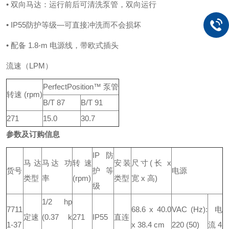
• 双向马达：运行前后可清洗泵管，双向运行
• IP55防护等级—可直接冲洗而不会损坏
• 配备 1.8-m 电源线，带欧式插头
流速（LPM）
PerfectPosition™ 泵管
转速 (rpm)
B/T 87
B/T 91
271
15.0
30.7
参数及订购信息
IP防
马达
马达 功
转速
安装
尺寸(长 x
货号
护等
电源
类型
率
(rpm)
类型
宽 x 高)
级
1/2 hp
7711
68.6 x 40.0
VAC (Hz):
电
定速
(0.37 k
271
IP55
直连
1-37
x 38.4 cm
220 (50)
流 4