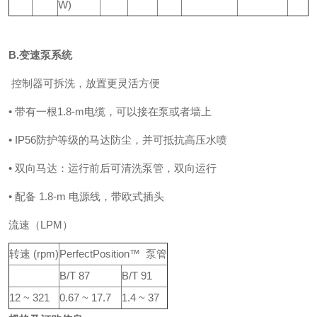
W)
B.变速泵系统
控制器可拆洗，放置更灵活方便
• 带有一根1.8-m电缆，可以接在泵或者墙上
• IP56防护等级的马达防尘，并可抵抗高压水喷
• 双向马达：运行前后可清洗泵管，双向运行
• 配备 1.8-m 电源线，带欧式插头
流速（LPM）
转速 (rpm)
PerfectPosition™ 泵管
B/T 87
B/T 91
12 ~ 321
0.67 ~ 17.7
1.4 ~ 37