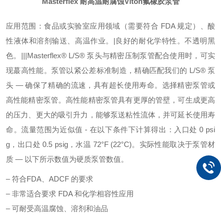
Masterflex 耐高温耐腐蚀Viton氟橡胶泵管
应用范围：食品或实验室应用领域（需要符合 FDA 规定）、酸
性液体和溶剂输送、高温作业。|良好的耐化学特性。不透明黑
色。|||Masterflex® L/S® 泵头与精密压制泵管配合使用时，可实
现蕞高性能。泵管以紧公差标准制造，精确匹配我们的 L/S® 泵
头 — 确保了精确的流速，具有超长使用寿命。选择精密泵管或
高性能精密泵管。高性能精密泵管具有更厚的管壁，可生成更高
的压力、更大的吸引升力，能够泵送粘性流体，并可延长使用寿
命。流量范围为近似值 - 在以下条件下计算得出：入口处 0 psi
g，出口处 0.5 psig，水温 72°F (22°C)。实际性能取决于泵管材
质 — 以下所示数值为硬质泵管数值。
– 符合FDA、ADCF 的要求
– 非常适合要求 FDA 和化学相容性应用
– 可耐受高温腐蚀、溶剂和油品