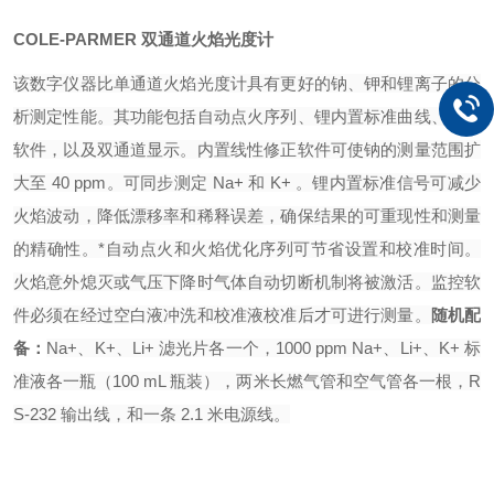
COLE-PARMER 双通道火焰光度计
该数字仪器比单通道火焰光度计具有更好的钠、钾和锂离子的分
析测定性能。其功能包括自动点火序列、锂内置标准曲线、监控
软件，以及双通道显示。内置线性修正软件可使钠的测量范围扩
大至 40 ppm。可同步测定 Na+ 和 K+ 。锂内置标准信号可减少
火焰波动，降低漂移率和稀释误差，确保结果的可重现性和测量
的精确性。*自动点火和火焰优化序列可节省设置和校准时间。
火焰意外熄灭或气压下降时气体自动切断机制将被激活。监控软
件必须在经过空白液冲洗和校准液校准后
才可进行测量。
随机配
备：
Na+、K+、Li+ 滤光片各一个，1000 ppm Na+、Li+、K+ 标
准液各一瓶（100 mL 瓶装），两米长燃气管和空气管各一根，R
S-232 输
出线，和一条 2.1 米电源线。