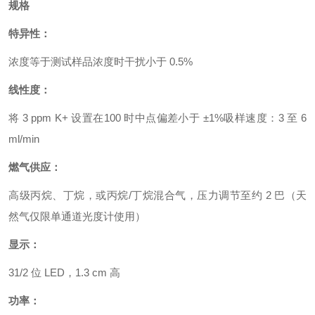
规格
特异性：
浓度等于测试样品浓度时干扰小于 0.5%
线性度：
将 3 ppm K+ 设置在100 时中点偏差小于 ±1%吸样速度：3 至 6
ml/min
燃气供应：
高级丙烷、丁烷，或丙烷/丁烷混合气，压力调节至约 2 巴（天
然气仅限单通道光度计使用）
显示：
31/2 位 LED，1.3 cm 高
功率：