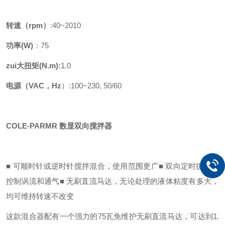
转速（rpm）
:40~2010
功率(W)
：75
zui大扭矩(N.m):
1.0
电源（VAC，Hz
）:100~230, 50/60
COLE-PARMR 数显双向搅拌器
■ 可顺时针或逆时针搅拌混合，使用范围更广
■ 双向定时循环，
控制涡流和通气
■ 无刷直流马达，无论处理的液体粘度有多大，
均可维持转速不改变
这款混合器配有一个强力的75瓦免维护无刷直流马达，可达到1.