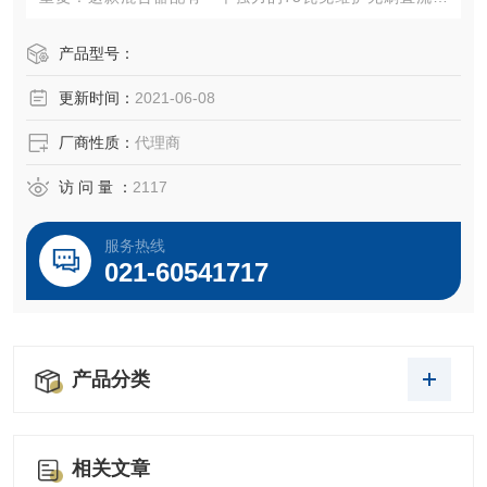
达，可达到1.0 N.m的扭矩——足够混合处理粘度高达20,000
cps或 多达 6.6 加仑（25升）的液体。通轴混合头和马达设
产品型号：
计，可轻松调节搅拌叶片的高度，缩短更换叶片以及混合不
更新时间：
2021-06-08
同样品时的停机时间。马达转速可精确显示并控制在±1 rpm
或读数的 3
厂商性质：
代理商
访 问 量 ：
2117
服务热线
021-60541717
产品分类
相关文章