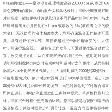
0 N.m的扭矩——足够混合处理粘度高达20,000 cps或 多达 6.6
加仑(25升)的液体。通轴混合头和马达设计，可轻松调节搅拌叶
片的高度，缩短更换叶片以及混合不同样品时的停机时间。马达
转速可精确显示并控制在±1 rpm 或读数的 3% (取两者之中的较
大者)，无论处理的液体粘度多大，均可确保混合工作精确可重
复。具有过载保护系统，当扭矩超过混合器所能承受的zui大值
时，可保护混合器。
一键控制反向功能，可通过更改混合过程设
置，改变搅拌方向，从而实现溶液的快速*混合。使用定时循环
功能可控制搅拌方向定时在顺时针和逆时针之间更改，从而控制
涡流及zui小化溶液通气量。zui大循环时间为2000秒(33分钟)，
单位增量为1秒。倒计时定时器可以1分钟为单位增量，在1 ~ 20
00分钟 (33小时) 内轻松设定调节。当定时器达到“0”时混合器立
即停止运行，并在*停止后发出三声蜂鸣提示。
革新性样品灯设
计，可在混合过程中照亮混合区域。您可以清楚地观察到溶液的
混合情况，并随时据此进行调节转速，混合方向或更换搅拌叶