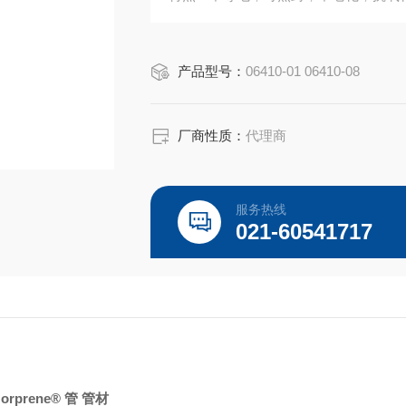
认证：根据 GMP 规范进行生产。
温度范围：-75 至 275°F（-60 至 135°
产品型号：
06410-01 06410-08
灭菌：高温高压灭菌。
厂商性质：
代理商
服务热线
021-60541717
orprene® 管 管材