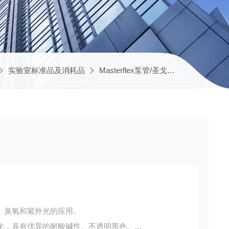
实验室标准品及消耗品
Masterflex泵管/圣戈班软管
06410
、臭氧和紫外光的应用。
化，具有优异的耐酸碱性。不透明黑色。