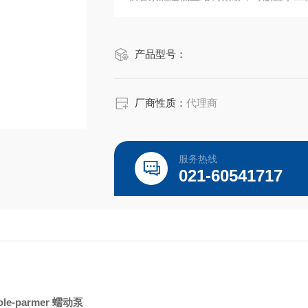
S&#174;该系列泵包括定速泵和变
配。L/S&#174; 泵专为实验室、工艺
产品型号：
厂商性质：
代理商
服务热线
021-60541717
ole-parmer 蠕动泵