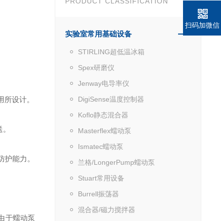
PRODUCT CLASSIFICATION
扫码加微信
实验室常用基础设备
STIRLING超低温冰箱
Spex研磨仪
Jenway电导率仪
应用所设计。
DigiSense温度控制器
Koflo静态混合器
送。
Masterflex蠕动泵
Ismatec蠕动泵
素防护能力。
兰格/LongerPump蠕动泵
Stuart常用设备
Burrell振荡器
混合器/磁力搅拌器
由于蠕动泵