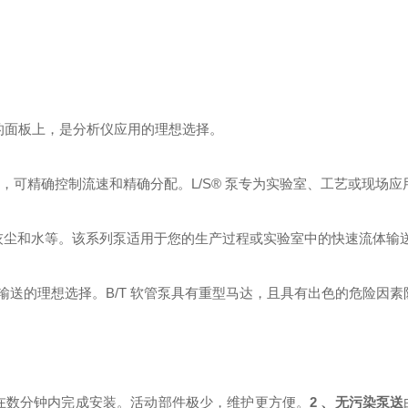
内的面板上，是分析仪应用的理想选择。
器，可精确控制流
速和精确分配。L/S® 泵专为实验室、工艺或现场
，如灰尘和水等。该系列泵适用于您的生产过程或实验室中的快速流体输
大批量流体输送的理想选择。B/T 软管泵具有重型马达，且具有出色的危险因
备可以在数分钟内完成安装。活动部件极少，维护更方便。
2 、无污染泵送