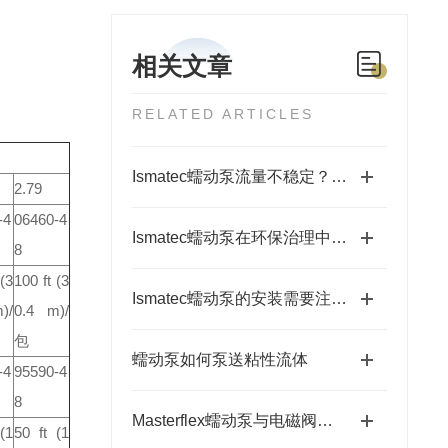
相关文章
RELATED ARTICLES
Ismatec蠕动泵流量不稳定？检查泵盖锁紧扭矩与管壁回弹力
2.79
-4
06460-4
Ismatec蠕动泵在环保治理中的作用与意义
8
(3
100 ft
(3
Ismatec蠕动泵的安装需要注意哪些事项？
)/
0.4 m)/
包
蠕动泵如何泵送粘性流体
-4
95590-4
8
Masterflex蠕动泵与电磁阀隔膜计量泵的比较
(1
50 ft
(1