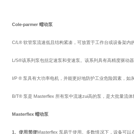
Cole-parmer 蠕动泵
C/L® 软管泵流速低且结构紧凑，可放置于工作台或设备架
L/S®该系列泵包括定速泵和变速泵。该系列具有高精度驱动
I/P ® 泵具有大功率电机，并能更好地防护工业危险因素
B/T® 泵是 Masterflex 所有泵中流速zui高的泵，是
Masterflex
蠕动泵
1、使用简便
Masterflex 泵易于使用。多数情况下，设