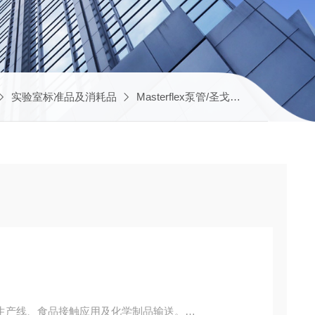
实验室标准品及消耗品
Masterflex泵管/圣戈班软管
AE300
生产线、食品接触应用及化学制品输送。