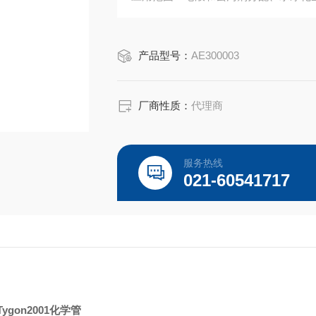
特点：无增塑剂；半透明；对弱到中等
认证：通过 FDA 认证，可直接与食品
产品型号：
AE300003
温度范围：-108 至 135°F（-78 至 57°
厂商性质：
代理商
服务热线
021-60541717
Tygon2001化学管