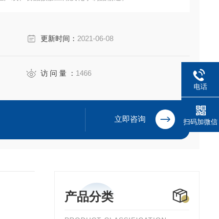
强度的酸、碱、盐和醇均有的化学相容性。
接触。
更新时间：
2021-06-08
C）
访 问 量 ：
1466
电话
立即咨询
扫码加微信
产品分类