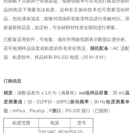
的振幅下共振两个传感器盘。低驱动频率可在无需打破或分散样
品的情况下测量泡沫粘度。这种音叉振动技术也可测量流动样
品，包括液体湍流，能够对现场和实验室样品进行准确对比。溶
胶凝胶样品流，如淀粉，可在材料特性变化期间进行测量。
已配备适用软件，可收集、储存并用曲线图表示数据以便分析。
还可检测样品温度或粘度的所有变化情况。
随机配备：
AC 适配
器、粘度软件、样品杯和 RS-232 电缆（25 针–9 针）
订购信息
精度
：读数误差为 ± 1.0 %（满量程）
zui低样品容量
：35 mL
温
度测量值：
32 - 212ºF(0 - 100ºC)
振动频率：
30 Hz
粘度测量单
位
：mPa.s、Pa.s/cp，P
接口
：RS-232 接口（已随附）
粘度范围
电源
货号
120 VAC, 60 Hz
SV-10