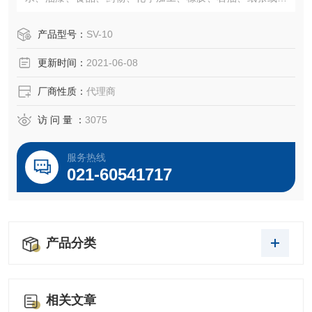
他应用的粘度。音叉振动测量方法可确保测量结果在大范围
的持续时间和实时测量期间具有较高的精密度和可重复性。
产品型号：
SV-10
薄且尺寸较小的传感器盘可显示粘度和温度的微小变化，可
更新时间：
2021-06-08
在实时底座上查看相关信息。传感器盘的设计可防止样品质
地产生变形，便于测量无牛顿流体。
厂商性质：
代理商
访 问 量 ：
3075
服务热线
021-60541717
产品分类
相关文章