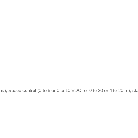
); Speed control (0 to 5 or 0 to 10 VDC; or 0 to 20 or 4 to 20 m); sta