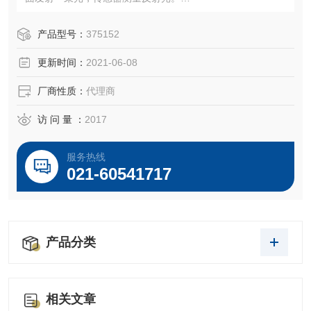
特点是一个3位数字液晶显示器，是开关可选择的标准60°测
量角度或20°测量高光泽表面。传感器与仪表分开，用于测量
产品型号：
375152
难以到达的表面。注意:不推荐用于抛光金属。
更新时间：
2021-06-08
包括:
1英尺（30.5厘米）的螺旋连接电缆和4节1.5 V AAA电池。
厂商性质：
代理商
访 问 量 ：
2017
服务热线
021-60541717
产品分类
相关文章