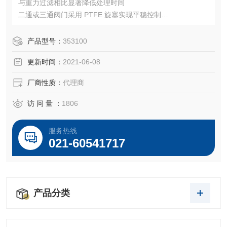
与重力过滤相比显著降低处理时间
二通或三通阀门采用 PTFE 旋塞实现平稳控制
阀门在每个分支管单独控制真空和排气
将三个或六个过滤器支架连接到同一个真空源
产品型号：
353100
更新时间：
2021-06-08
厂商性质：
代理商
访 问 量 ：
1806
服务热线
021-60541717
产品分类