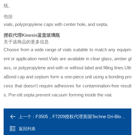
线。
包括
vials, polypropylene caps with center hole, and septa.
授权代理Kinesis蓝盖玻璃瓶
关于该商品的更多信息
Choose from a wide range of vials suitable to match any equipm
ent or application need.
Vials are available in clear glass, amber gl
ass, or polypropylene and with or without label and filling lines.
Ultr
aBond cap and septum form a one-piece unit using a bonding pro
cess that doesn't require adhesives for contamination-free result
s. Pre-slit septa prevent vacuum forming inside the vial.
F3505，F7209授权代理英国Techne Dri-Block干式加热器
上一个：
返回列表