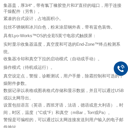
集器盖，厚3/4“，带有氯丁橡胶垫片和3”直径的端口，用于连接
干燥配件（另售）。
紧凑的台式设计，占地面积小。
拉丝不锈钢和冰川白色，粉末涂层钢外表，带有蓝色装饰。
具有Lyo-Works™OS的全彩5英寸电容式触摸屏：
实时显示收集器温度，真空度和可选的End-Zone™终点检测系
统。
收集器冷却和真空下拉的启动模式（自动或手动）。
操作模式（待机或运行）。
真空设定点，警报，诊断测试，用户手册，除霜控制和可选的干
燥附件参数。
数据记录以表格或图表格式存储和显示数据，并且可以通过USB
或以太网导出。
设置包括语言（英语，西班牙语，法语，德语或意大利语），时
间，时区，温度（°C或°F）和真空（mBar，Torr或Pa）。
警报是可编程的，可以通过以太网连接发送到用户输入的电子邮
件地址。