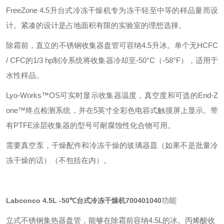
FreeZone 4.5升台式冷冻干燥机专为冻干轻至中等的样品量而设
计。紧凑的设计是占地面积有限的实验室的理想选择。
除霜前，直立的不锈钢收集器盘管可容纳4.5升冰。单个无HCFC
/ CFC的1/3 hp制冷系统将收集器冷却至-50°C（-58°F），适用于
水性样品。
Lyo-Works™OS可实时显示收集器温度，真空度和可选的End-Z
one™终点检测系统，并在5英寸全彩色电容式触摸屏上显示。带
有PTFE涂层收集器的型号可耐腐蚀性化合物可用。
需要真空泵，干燥配件和冷冻干燥的玻璃器皿（如果不是批量冷
冻干燥的话）（不包括在内）。
功能
Labconco 4.5L -50℃台式冷冻干燥机
700401040
立式不锈钢集热器盘管，能够在除霜前容纳4.5L的冰。丙烯酸收