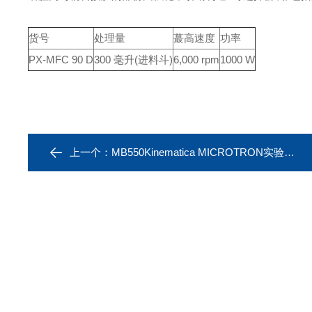
货号
处理量
蕞高速度
功率
PX-MFC 90 D
300 毫升(进料斗)
6,000 rpm
1000 W
上一个：
MB550Kinematica MICROTRON实验室混合器