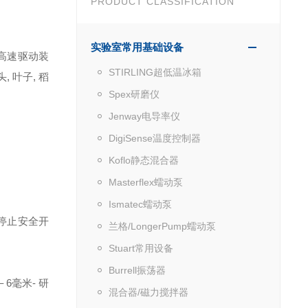
PRODUCT CLASSIFICATION
实验室常用基础设备
*的高速驱动装
STIRLING超低温冰箱
, 叶子, 稻
Spex研磨仪
Jenway电导率仪
DigiSense温度控制器
Koflo静态混合器
Masterflex蠕动泵
Ismatec蠕动泵
动停止安全开
兰格/LongerPump蠕动泵
Stuart常用设备
Burrell振荡器
– 6毫米
- 研
混合器/磁力搅拌器