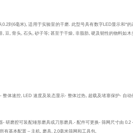
(尺寸从0.2到6毫米), 适用于实验室的干磨. 此型号具有数字LED显示和
 豆, 骨头, 石头, 砂子等; 甚至于干燥, 非脂肪, 硬及韧性的物料如木头
d
- 整体速控, LED 速度及装态显示
- 整体过热, 超载及堵塞保护
- 自
器
- 研磨腔可装配锤形磨具或刀形磨具.
- 配件可更换
- 筛网尺寸由 0.2 
括所有基本配置 – 主机, 磨具, 2.0毫米筛网和工具包.