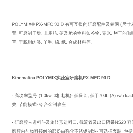
POLYMIX® PX-MFC 90 D 有可互换的研磨配件及筛网 
置, 可磨制干燥, 非脂肪, 硬及脆的物料如谷物, 粟米, 烤干的咖啡,
草, 干脱脂肉类, 羊毛, 棉, 纸, 合成材料等.
Kinematica POLYMIX实验室研磨机
PX-MFC 90 D​
- 高功率型号 (1.0kw, 3相电机)
- 低噪音, 低于70db (A) w/o loa
关, 节能模式
- 铝合金制底座
- 研磨腔带进料斗及旋转形进料口, 截流管及出口附带NS29 容
磨腔内与物料接触的部份由强化不锈钢制造
- 可选择套装, 包