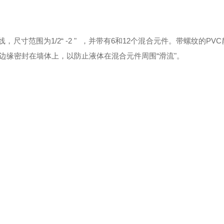
生产线，尺寸范围为1/2“ -2 " ，并带有6和12个混合元件。带螺纹的P
边缘密封在墙体上，以防止液体在混合元件周围“滑流"。