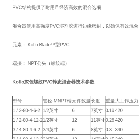
PVC结构提供了耐用且经济高效的混合选项
混合器使用高强度PVC溶剂胶进行边缘密封，以确保有效混合
元素： Koflo Blade™型PVC
端接： NPT公头（螺纹端）
Koflo灰色螺纹PVC静态混合器
技术参数
型号
管径-MNPT端
元件数量
长度
重量
大工作压力（P
1 / 2-80-4-6-2
1/2英寸
6
7英寸
0.19
420
1 / 2-80-4-12-2
1/2英寸
12
11英寸
0.28
420
3 / 4-80-4-6-2
3/4英寸
6
8英寸
0.3
340