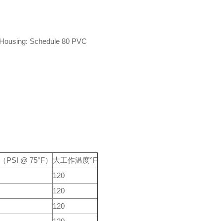
Housing: Schedule 80 PVC
SI @ 75°F）
大工作温度°F
120
120
120