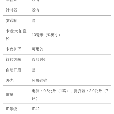
计时器
没有
贯通轴
是
卡盘大轴直
10毫米（⅜英寸）
径
卡盘护罩
可用的
旋转方向
仅顺时针
自动开启
是
外壳
环氧镀锌
电源：0.5公斤（1磅），搅拌器：3.0公斤（7
重量
磅）
IP等级
IP42