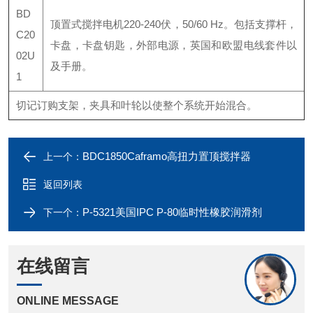
BD
顶置式搅拌电机220-240伏，50/60 Hz。包括支撑杆，
C20
卡盘，卡盘钥匙，外部电源，英国和欧盟电线套件以
02U
及手册。
1
切记订购支架，夹具和叶轮以使整个系统开始混合。
BDC1850Caframo高扭力置顶搅拌器
上一个：
返回列表
P-5321美国IPC P-80临时性橡胶润滑剂
下一个：
在线留言
ONLINE MESSAGE