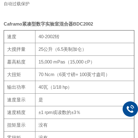
自动过载保护
Caframo紧凑型数字实验室混合器BDC2002
速度
40-2002转
大搅拌量
25公升（6.5美制加仑）
蕞高
粘度
15,000 mPas（15,000 cP）
大扭矩
70 Ncm（6英寸磅= 100英寸盎司）
输出功率
40瓦（1/18 hp）
速度显示
是
速度精度
±1 rpm或读数的±3％
扭矩显示
没有
零扭矩
没有