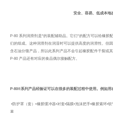
安全、容易、低成本地
P-80 系列润滑剂是*的装配辅助品。它们*的配方可以给橡
们的组成。这种润滑剂在润湿时可以提供高度的润滑性。但因为
含石油分馏产品，所以此系列产品不会引起橡胶配件干裂或其它
P-80 产品还有对应的食品偶尔接触配方。
P-80®系列产品经验证可以在很多的装配过程中使用。例如
•防护罩（套）
•橡胶缓冲器
•衬套
•隔膜
•泡沫把手
•橡胶索环
•软
束