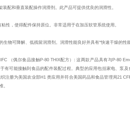
想的高架装配和垂直装配操作润滑剂。此产品可提供优良的润滑性。
物。干后有粘性，使得配件保持原位。非常适用于在加压软管系统使用。
表面设计的生物可降解、低残留润滑剂。润滑性能良好并具有*快速干燥的性
X IFC （偶尔食品接触P-80 THIX配方）: 这两款产品具有与P-80 Emul
以便用于有可能接触到食品的配件装配过程。典型的应用包括家电、泵
册为美国农业部H1 类应用并符合美国药品和食品管理局21 CFR 17
准。