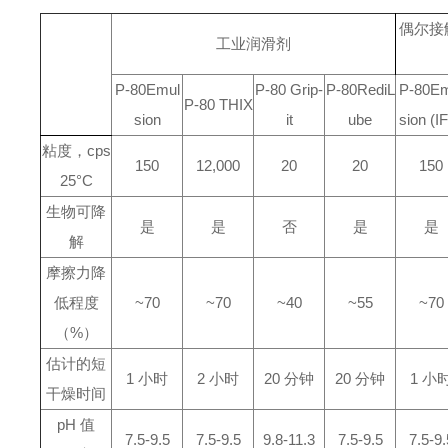
偶尔接
工业润滑剂
P-80
Emul
P-80 Grip-
P-80
RediL
P-80
Em
P-80 THIX
sion
it
ube
sion (I
粘度，
cps
150
12,000
20
20
150
25°C
生物可降
是
是
否
是
是
解
摩擦力降
低
程度
~70
~70
~40
~55
~70
（
%
）
估计的短
1
小时
2
小时
20
分钟
20
分钟
1
小
干燥时间
pH
值
7.5-9.5
7.5-9.5
9.8-11.3
7.5-9.5
7.5-9.