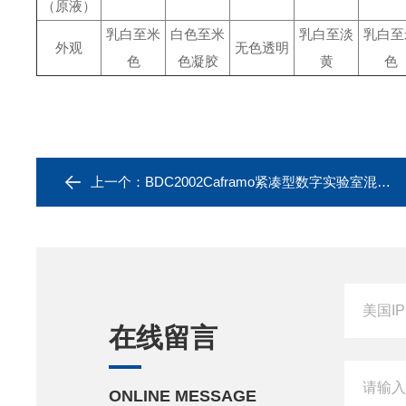
（原
液）
乳白至米
白色至米
乳白至淡
乳白至
外观
无色透明
色
色
凝胶
黄
色
上一个：
BDC2002Caframo紧凑型数字实验室混合器
在线留言
ONLINE MESSAGE