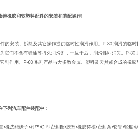
改善橡胶和软塑料配件的安装和装配操作!
胶配件的安装、拆除及其它操作提供临时性润滑作用。
P-80 润滑的临
它们不含有硅油等持久润滑剂，一旦干后，润滑性即消失。P-80 
副作用。P-80 系列产品与大多数金属、塑料及天然或合成的橡胶
用在下列汽车配件装配中：
管
•橡皮绝缘子
•衬垫
•O 型密封圈
•胶塞
•橡胶铸模
•密封条
•套管
•轮胎
•