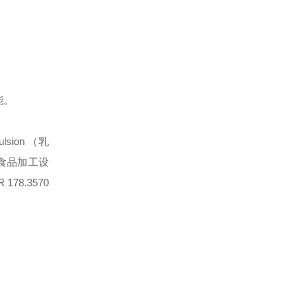
能。
sion （乳
及食品加工设
8.3570