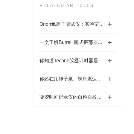
RELATED ARTICLES
Orion氟离子测试仪：实验室质量控制的可靠解决方案
一文了解Burrell 腕式振荡器的基本构造与特性
你知道Techne胶凝计时器是如何进行工作的吗？
你还在用转子泵、螺杆泵运输吗？该试试蠕动泵了
凝胶时间记录仪的自检自校规程