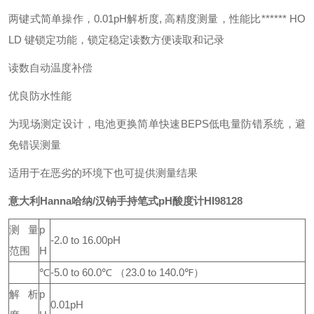
两键式简单操作，0.01pH解析度, 高精度测量，性能比****** HO
LD 键锁定功能，锁定稳定读数方便读取和记录
读数自动温度补偿
优良防水性能
为现场测定设计，电池更换简单快速BEPS低电量防错系统，避
免错误测量
适用于在恶劣的环境下也可提供测量结果
意大利Hanna哈纳/汉钠手持笔式pH酸度计
HI98128
测量
p
-2.0 to 16.00pH
范围
H
℃
-5.0 to 60.0℃ （23.0 to 140.0℉）
解析
p
0.01pH