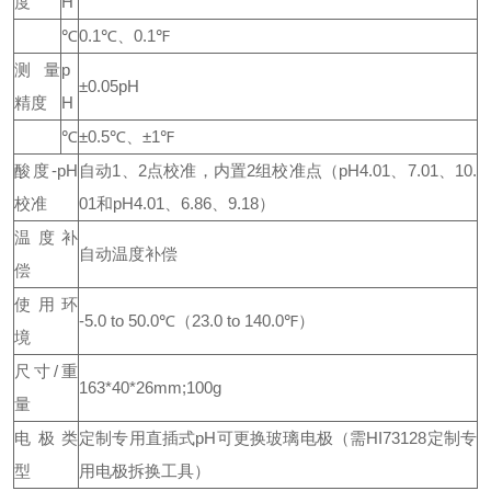
度
H
℃
0.1℃、0.1℉
测量
p
±0.05pH
精度
H
℃
±0.5℃、±1℉
酸度-pH
自动1、2点校准，内置2组校准点（pH4.01、7.01、10.
校准
01和pH4.01、6.86、9.18）
温度补
自动温度补偿
偿
使用环
-5.0 to 50.0℃（23.0 to 140.0℉）
境
尺寸/重
163*40*26mm;100g
量
电极类
定制专用直插式pH可更换玻璃电极（需HI73128定制专
型
用电极拆换工具）