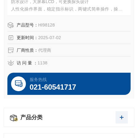
防水设计，大屏幕LCD，可更换探头设计
人性化操作界面，稳定指示标识，两键式简单操作，操作便
捷
自动识别校准，内置2 组酸度校准点
产品型号：
HI98128
自动温度补偿
更新时间：
2025-07-02
BEPS 低电量防错系统，电量不足显示标识，可设置8 分钟自
动关机功能
厂商性质：
代理商
适用于实验室级别或室外环境的测量
访 问 量 ：
1138
服务热线
021-60541717
产品分类