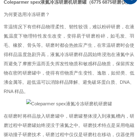
Coleparmer spex液氮冷冻研磨机研磨罐
（6775 6875研磨仪）
为何要选用冷冻研磨？
常温情况下有些样品物理柔性、韧性较强，难以粉碎研磨，在液
氮温度下物理特性发生改变，变得易于研磨粉碎，如毛发、羽
毛、橡胶、骨头等。研磨时都会热效应产生，在常温研磨时会使
得样品温度急剧升高，液氮冷冻研磨样品因始终浸泡在液氮中从
而避免了摩擦升温而丢失挥发性物质和敏感样品物质，保留挥发
物在密闭研磨罐中，使得有些物质产生变性、逸散，如烃类、低
沸金属等。超低温可以消除样品降解、避免破坏蛋白质、DNA、
RNA 样品。
在研磨时将样品放入研磨罐中，研磨罐整体浸入到液氮槽内，研
磨过程中研磨罐始终浸没于液氮之中。研磨技术特点是采用电磁
驱动撞子研磨技术，研磨过程中仅仅是研磨柱在移动，仪器使用