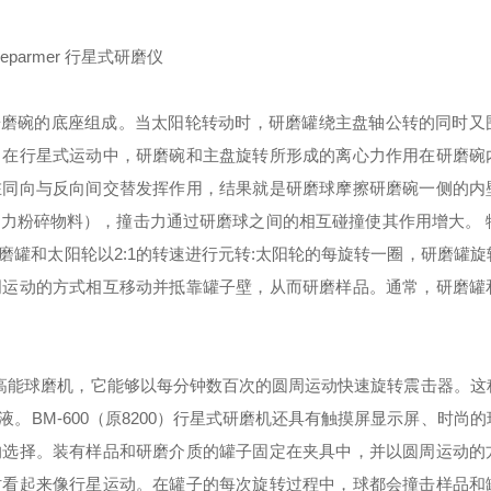
安放研磨碗的底座组成。当太阳轮转动时，研磨罐绕主盘轴公转的同时
。在行星式运动中，研磨碗和主盘旋转所形成的离心力作用在研磨碗
在同向与反向间交替发挥作用，结果就是研磨球摩擦研磨碗一侧的内
力粉碎物料），撞击力通过研磨球之间的相互碰撞使其作用增大。 
罐和太阳轮以2:1的转速进行元转:太阳轮的每旋转一圈，研磨罐旋
周运动的方式相互移动并抵靠罐子壁，从而研磨样品。通常，研磨罐
切或高能球磨机，它能够以每分钟数百次的圆周运动快速旋转震击器。
BM-600（原8200）行星式研磨机还具有触摸屏显示屏、时尚
的选择。装有样品和研磨介质的罐子固定在夹具中，并以圆周运动的
时看起来像行星运动。在罐子的每次旋转过程中，球都会撞击样品和