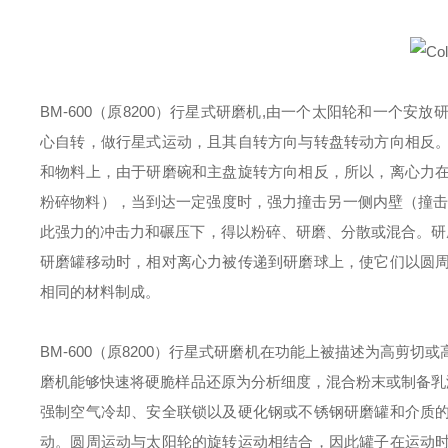
BM-600（原8200）行星式研磨机,由一个太阳轮和一个
心自转，做行星式运动，且其自转方向与转盘转动方向相反
和物料上，由于研磨碗和主盘旋转方向相反，所以，离心力
粉碎物料），当到达一定强度时，强力撞击另一侧内壁（撞击
此强力的冲击力和碾压下，得以粉碎、研磨、分散或混合。研磨
研磨罐移动时，相对离心力被传递到研磨球上，使它们以圆
相同的材料制成。
BM-600（原8200）行星式研磨机在功能上被描述为高剪
磨机能够快速将硬脆样品还原为分析细度，混合粉末或制备乳液。
强制空气冷却、安全联锁以及硬化钢或不锈钢研磨罐和介质
动。圆周运动与太阳轮的旋转运动相结合，因此罐子在运动