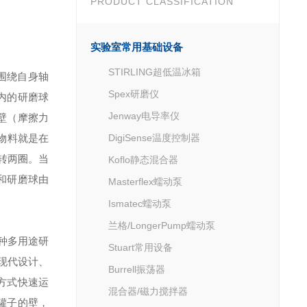
PRODUCT CLASSIFICATION
实验室常用基础设备
STIRLING超低温冰箱
又围绕自身轴
Spex研磨仪
内的研磨球
Jenway电导率仪
壁（摩擦力
物料就是在
DigiSense温度控制器
转两圈。当
Koflo静态混合器
和研磨球由
Masterflex蠕动泵
Ismatec蠕动泵
兰格/LongerPump蠕动泵
这种多用途研
Stuart常用设备
的现代设计、
Burrell振荡器
方式快速运
混合器/磁力搅拌器
罐子的壁，